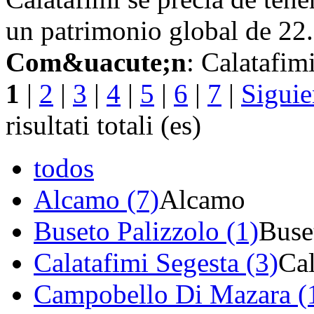
un patrimonio global de 22.
Com&uacute;n
: Calatafim
1
|
2
|
3
|
4
|
5
|
6
|
7
|
Siguie
risultati totali (es)
todos
Alcamo (7)
Alcamo
Buseto Palizzolo (1)
Buse
Calatafimi Segesta (3)
Cal
Campobello Di Mazara (