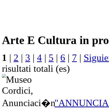
Arte E Cultura in pro
1
|
2
|
3
|
4
|
5
|
6
|
7
|
Siguie
risultati totali (es)
"ANNUNCIA