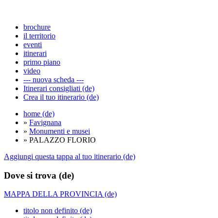
brochure
il territorio
eventi
itinerari
primo piano
video
--- nuova scheda ---
Itinerari consigliati (de)
Crea il tuo itinerario (de)
home (de)
»
Favignana
»
Monumenti e musei
» PALAZZO FLORIO
Aggiungi questa tappa al tuo itinerario (de)
Dove si trova (de)
MAPPA DELLA PROVINCIA (de)
titolo non definito (de)