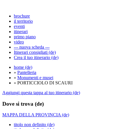
brochure
il territorio
eventi
itinerari
primo piano
video
--- nuova scheda ---
Itinerari consigliati (de)
Crea il tuo itinerario (de)
home (de)
»
Pantelleria
»
Monumenti e musei
» PORTICCIOLO DI SCAURI
Aggiungi questa tappa al tuo itinerario (de)
Dove si trova (de)
MAPPA DELLA PROVINCIA (de)
titolo non definito (de)