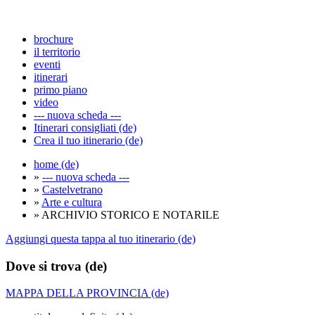
brochure
il territorio
eventi
itinerari
primo piano
video
--- nuova scheda ---
Itinerari consigliati (de)
Crea il tuo itinerario (de)
home (de)
»
--- nuova scheda ---
»
Castelvetrano
»
Arte e cultura
» ARCHIVIO STORICO E NOTARILE
Aggiungi questa tappa al tuo itinerario (de)
Dove si trova (de)
MAPPA DELLA PROVINCIA (de)