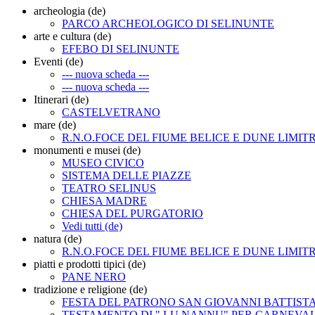
archeologia (de)
PARCO ARCHEOLOGICO DI SELINUNTE
arte e cultura (de)
EFEBO DI SELINUNTE
Eventi (de)
--- nuova scheda ---
--- nuova scheda ---
Itinerari (de)
CASTELVETRANO
mare (de)
R.N.O.FOCE DEL FIUME BELICE E DUNE LIMIT
monumenti e musei (de)
MUSEO CIVICO
SISTEMA DELLE PIAZZE
TEATRO SELINUS
CHIESA MADRE
CHIESA DEL PURGATORIO
Vedi tutti (de)
natura (de)
R.N.O.FOCE DEL FIUME BELICE E DUNE LIMIT
piatti e prodotti tipici (de)
PANE NERO
tradizione e religione (de)
FESTA DEL PATRONO SAN GIOVANNI BATTIST
TESTAMENTO DI " LU NANNU" PER CARNEVA