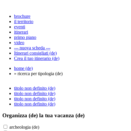
brochure
il territorio
eventi
itinerari
primo piano
video
--- nuova scheda ---
Itinerari consigliati (de)
Crea il tuo itinerario (de)
home (de)
» ricerca per tipologia (de)
titolo non definito (de)
titolo non definito (de)
titolo non definito (de)
titolo non definito (de)
Organizza (de)
la tua vacanza (de)
archeologia (de)