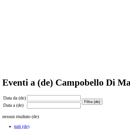
Eventi a (de) Campobello Di M
Data da (de)
Data a (de)
nessun risultato (de)
tutti (de)