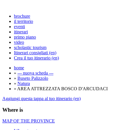
brochure
il territorio
eventi
itinerari
primo piano
video
scholastic tourism
Itinerari consigliati (en)
Crea il tuo itinerario (en)
home
»
--- nuova scheda ---
»
Buseto Palizzolo
»
Natura
» AREA ATTREZZATA BOSCO D'ARCUDACI
Aggiungi questa tappa al tuo itinerario (en)
Where is
MAP OF THE PROVINCE