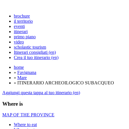
brochure
il territorio
eventi
itinerari
primo piano
video
scholastic tourism
Itinerari consigliati (en)
Crea il tuo itinerario (en)
home
»
Favignana
»
Mare
» ITINERARIO ARCHEOILOGICO SUBACQUEO
Aggiungi questa tappa al tuo itinerario (en)
Where is
MAP OF THE PROVINCE
Where to eat