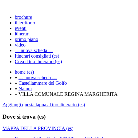
brochure
il territorio
eventi
itinerari
primo piano
video
--- nuova scheda ---
Itinerari consigliati (es)
Crea il tuo itinerario (es)
home (es)
»
--- nuova scheda ---
»
Castellammare del Golfo
»
Natura
» VILLA COMUNALE REGINA MARGHERITA
Aggiungi questa tappa al tuo itinerario (es)
Dove si trova (es)
MAPPA DELLA PROVINCIA (es)