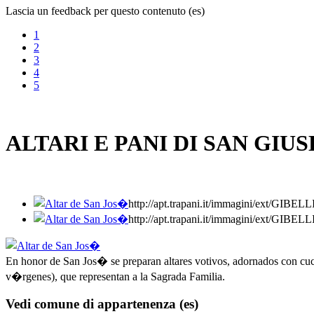
Lascia un feedback per questo contenuto (es)
1
2
3
4
5
ALTARI E PANI DI SAN GIU
http://apt.trapani.it/immagini/ext/G
http://apt.trapani.it/immagini/ext/G
En honor de San Jos� se preparan altares votivos, adornados con cucci
v�rgenes), que representan a la Sagrada Familia.
Vedi comune di appartenenza (es)