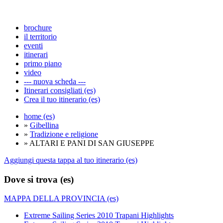
brochure
il territorio
eventi
itinerari
primo piano
video
--- nuova scheda ---
Itinerari consigliati (es)
Crea il tuo itinerario (es)
home (es)
»
Gibellina
»
Tradizione e religione
» ALTARI E PANI DI SAN GIUSEPPE
Aggiungi questa tappa al tuo itinerario (es)
Dove si trova (es)
MAPPA DELLA PROVINCIA (es)
Extreme Sailing Series 2010 Trapani Highlights