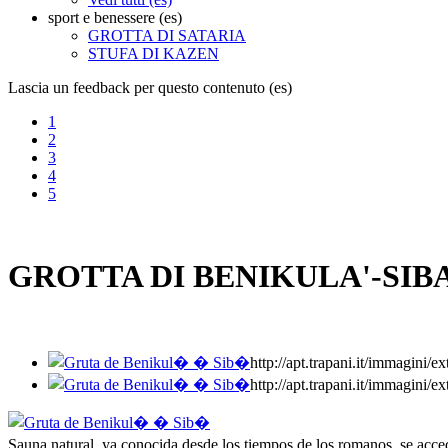
sport e benessere (es)
GROTTA DI SATARIA
STUFA DI KAZEN
Lascia un feedback per questo contenuto (es)
1
2
3
4
5
GROTTA DI BENIKULA'-SIBA
http://apt.trapani.it/imma
http://apt.trapani.it/imma
Sauna natural, ya conocida desde los tiempos de los romanos, se acc