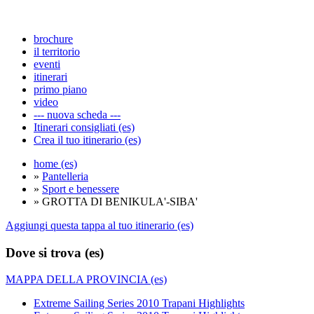
brochure
il territorio
eventi
itinerari
primo piano
video
--- nuova scheda ---
Itinerari consigliati (es)
Crea il tuo itinerario (es)
home (es)
»
Pantelleria
»
Sport e benessere
» GROTTA DI BENIKULA'-SIBA'
Aggiungi questa tappa al tuo itinerario (es)
Dove si trova (es)
MAPPA DELLA PROVINCIA (es)
Extreme Sailing Series 2010 Trapani Highlights