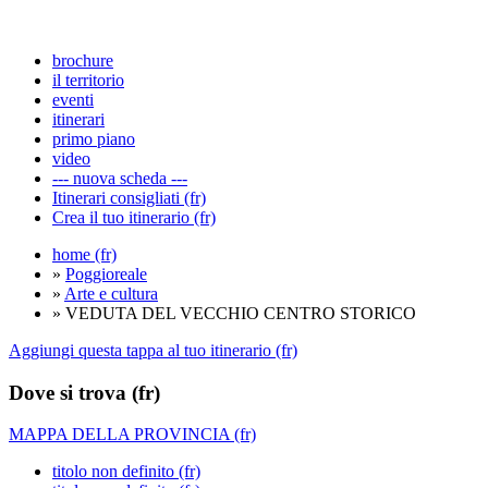
brochure
il territorio
eventi
itinerari
primo piano
video
--- nuova scheda ---
Itinerari consigliati (fr)
Crea il tuo itinerario (fr)
home (fr)
»
Poggioreale
»
Arte e cultura
» VEDUTA DEL VECCHIO CENTRO STORICO
Aggiungi questa tappa al tuo itinerario (fr)
Dove si trova (fr)
MAPPA DELLA PROVINCIA (fr)
titolo non definito (fr)