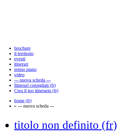
brochure
il territorio
eventi
itinerari
primo piano
video
--- nuova scheda ---
Itinerari consigliati (fr)
Crea il tuo itinerario (fr)
home (fr)
» --- nuova scheda ---
titolo non definito (fr)