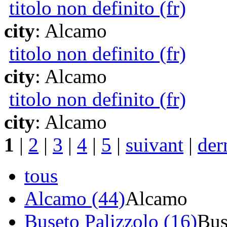
titolo non definito (fr)
city
: Alcamo
titolo non definito (fr)
city
: Alcamo
titolo non definito (fr)
city
: Alcamo
1
|
2
|
3
|
4
|
5
|
suivant
|
der
tous
Alcamo (44)
Alcamo
Buseto Palizzolo (16)
Bus