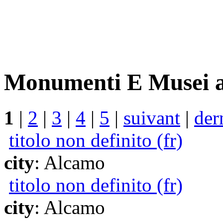
Monumenti E Musei a
1
|
2
|
3
|
4
|
5
|
suivant
|
der
titolo non definito (fr)
city
: Alcamo
titolo non definito (fr)
city
: Alcamo