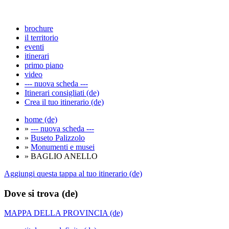
brochure
il territorio
eventi
itinerari
primo piano
video
--- nuova scheda ---
Itinerari consigliati (de)
Crea il tuo itinerario (de)
home (de)
»
--- nuova scheda ---
»
Buseto Palizzolo
»
Monumenti e musei
» BAGLIO ANELLO
Aggiungi questa tappa al tuo itinerario (de)
Dove si trova (de)
MAPPA DELLA PROVINCIA (de)