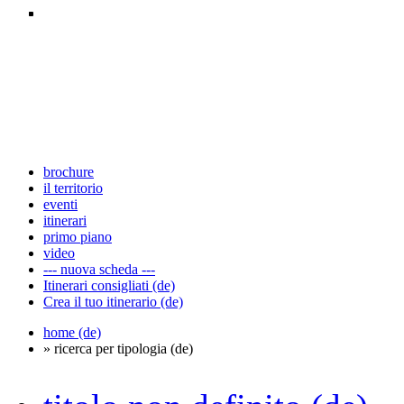
brochure
il territorio
eventi
itinerari
primo piano
video
--- nuova scheda ---
Itinerari consigliati (de)
Crea il tuo itinerario (de)
home (de)
» ricerca per tipologia (de)