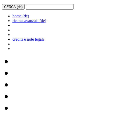
home (de)
ricerca avanzata (de)
credits e note legali