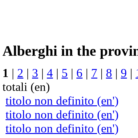
Alberghi in the provi
1
|
2
|
3
|
4
|
5
|
6
|
7
|
8
|
9
|
totali (en)
titolo non definito (en')
titolo non definito (en')
titolo non definito (en')