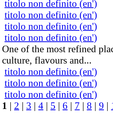
titolo non definito (en')
titolo non definito (en')
titolo non definito (en')
titolo non definito (en')
One of the most refined pla
culture, flavours and...
titolo non definito (en')
titolo non definito (en')
titolo non definito (en')
1
|
2
|
3
|
4
|
5
|
6
|
7
|
8
|
9
|