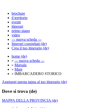
brochure
il territorio
eventi
itinerari
primo piano
video
--- nuova scheda ---
Itinerari consigliati (de)
Crea il tuo itinerario (de)
home (de)
»
--- nuova scheda ---
»
Marsala
»
Mare
» IMBARCADERO STORICO
Aggiungi questa tappa al tuo itinerario (de)
Dove si trova (de)
MAPPA DELLA PROVINCIA (de)