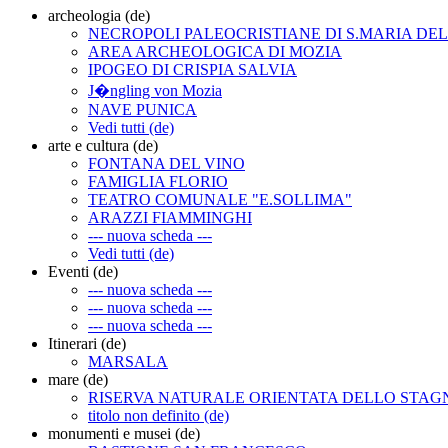
archeologia (de)
NECROPOLI PALEOCRISTIANE DI S.MARIA DE
AREA ARCHEOLOGICA DI MOZIA
IPOGEO DI CRISPIA SALVIA
J�ngling von Mozia
NAVE PUNICA
Vedi tutti (de)
arte e cultura (de)
FONTANA DEL VINO
FAMIGLIA FLORIO
TEATRO COMUNALE "E.SOLLIMA"
ARAZZI FIAMMINGHI
--- nuova scheda ---
Vedi tutti (de)
Eventi (de)
--- nuova scheda ---
--- nuova scheda ---
--- nuova scheda ---
Itinerari (de)
MARSALA
mare (de)
RISERVA NATURALE ORIENTATA DELLO STA
titolo non definito (de)
monumenti e musei (de)