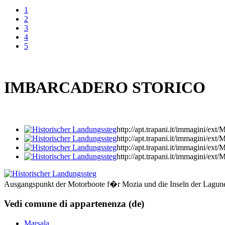
1
2
3
4
5
IMBARCADERO STORICO
http://apt.trapani.it/immagi
http://apt.trapani.it/immagi
http://apt.trapani.it/immagi
http://apt.trapani.it/immagi
Ausgangspunkt der Motorboote f�r Mozia und die Inseln der Lagun
Vedi comune di appartenenza (de)
Marsala