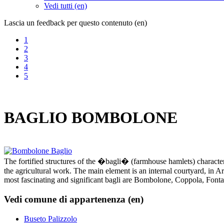
Vedi tutti (en)
Lascia un feedback per questo contenuto (en)
1
2
3
4
5
BAGLIO BOMBOLONE
The fortified structures of the �bagli� (farmhouse hamlets) characteri
the agricultural work. The main element is an internal courtyard, i
most fascinating and significant bagli are Bombolone, Coppola, Font
Vedi comune di appartenenza (en)
Buseto Palizzolo