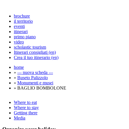
brochure
il territorio
eventi
itinerari
primo piano
video
scholastic tourism
Itinerari consigliati (en)
Crea il tuo itinerario (en)
home
»
--- nuova scheda ---
»
Buseto Palizzolo
»
Monumenti e musei
» BAGLIO BOMBOLONE
Where to eat
Where to stay
Getting there
Media