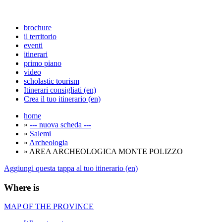
brochure
il territorio
eventi
itinerari
primo piano
video
scholastic tourism
Itinerari consigliati (en)
Crea il tuo itinerario (en)
home
»
--- nuova scheda ---
»
Salemi
»
Archeologia
» AREA ARCHEOLOGICA MONTE POLIZZO
Aggiungi questa tappa al tuo itinerario (en)
Where is
MAP OF THE PROVINCE