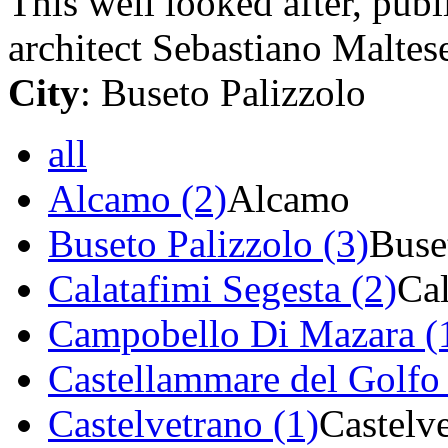
This well looked after, pub
architect Sebastiano Maltese
City
: Buseto Palizzolo
all
Alcamo (2)
Alcamo
Buseto Palizzolo (3)
Buse
Calatafimi Segesta (2)
Cal
Campobello Di Mazara (
Castellammare del Golfo 
Castelvetrano (1)
Castelv