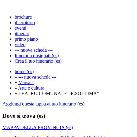
brochure
il territorio
eventi
itinerari
primo piano
video
--- nuova scheda ---
Itinerari consigliati (es)
Crea il tuo itinerario (es)
home (es)
»
--- nuova scheda ---
»
Marsala
»
Arte e cultura
» TEATRO COMUNALE "E.SOLLIMA"
Aggiungi questa tappa al tuo itinerario (es)
Dove si trova (es)
MAPPA DELLA PROVINCIA (es)