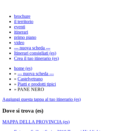
brochure
il territorio
eventi
itinerari
primo piano
video
--- nuova scheda ---
Itinerari consigliati (es)
Crea il tuo itinerario (es)
home (es)
»
--- nuova scheda ---
»
Castelvetrano
»
Piatti e prodotti tipici
» PANE NERO
Aggiungi questa tappa al tuo itinerario (es)
Dove si trova (es)
MAPPA DELLA PROVINCIA (es)