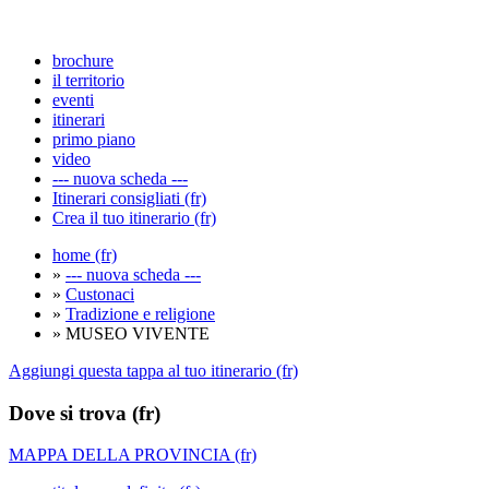
brochure
il territorio
eventi
itinerari
primo piano
video
--- nuova scheda ---
Itinerari consigliati (fr)
Crea il tuo itinerario (fr)
home (fr)
»
--- nuova scheda ---
»
Custonaci
»
Tradizione e religione
» MUSEO VIVENTE
Aggiungi questa tappa al tuo itinerario (fr)
Dove si trova (fr)
MAPPA DELLA PROVINCIA (fr)