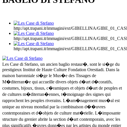
http://apt.trapani.it/immagini/ext/GIBELLINA/GIBE_01_CA
http://apt.trapani.it/immagini/ext/GIBELLINA/GIBE_01_CA
http://apt.trapani.it/immagini/ext/GIBELLINA/GIBE_01_CA
Les Case di Stefano, un ancien baglio restaur�, sont le si�ge du
prestigieux Institut de Haute Culture Fondation Orestiadi. Dans la
maison baronniale si�ge le Mus�e des Tissages de
M�diterran�e qui accueille divers objets d�art d�coratifs,
costumes, bijoux, tissus, c�ramiques et objets d�art de peuples et
de cultures m�diterran�ennes, t�moignage des signes qui
rapprochent les peuples riverains. L�am�nagement mus�al est
unique au niveau mondial par la combinaison d��uvres
contemporaines et d�objets de culture mat�rielle. L�imposante
structure du grenier abrite la section d�art contemporain, avec les
plus significatifs �uvres donn�es par les artistes du monde entier