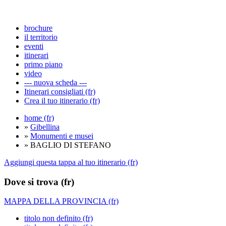
brochure
il territorio
eventi
itinerari
primo piano
video
--- nuova scheda ---
Itinerari consigliati (fr)
Crea il tuo itinerario (fr)
home (fr)
»
Gibellina
»
Monumenti e musei
» BAGLIO DI STEFANO
Aggiungi questa tappa al tuo itinerario (fr)
Dove si trova (fr)
MAPPA DELLA PROVINCIA (fr)
titolo non definito (fr)