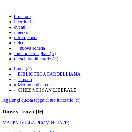
brochure
il territorio
eventi
itinerari
primo piano
video
--- nuova scheda ---
Itinerari consigliati (fr)
Crea il tuo itinerario (fr)
home (fr)
»
BIBLIOTECA FARDELLIANA
»
Trapani
»
Monumenti e musei
» CHIESA DI SAN LIBERALE
Aggiungi questa tappa al tuo itinerario (fr)
Dove si trova (fr)
MAPPA DELLA PROVINCIA (fr)