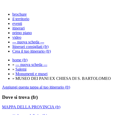
brochure
il territorio
eventi
itinerari
primo piano
video
--- nuova scheda ---
Itinerari consigliati (fr)
Crea il tuo itinerario (fr)
home (fr)
»
--- nuova scheda ---
»
Salemi
»
Monumenti e musei
» MUSEO DEI PANI EX CHIESA DI S. BARTOLOMEO
Aggiungi questa tappa al tuo itinerario (fr)
Dove si trova (fr)
MAPPA DELLA PROVINCIA (fr)