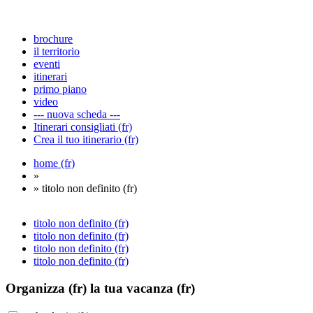
brochure
il territorio
eventi
itinerari
primo piano
video
--- nuova scheda ---
Itinerari consigliati (fr)
Crea il tuo itinerario (fr)
home (fr)
»
» titolo non definito (fr)
titolo non definito (fr)
titolo non definito (fr)
titolo non definito (fr)
titolo non definito (fr)
Organizza (fr)
la tua vacanza (fr)