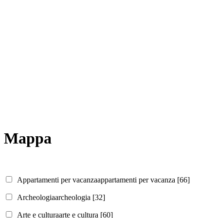
Mappa
Appartamenti per vacanza
appartamenti per vacanza
[66]
Archeologia
archeologia
[32]
Arte e cultura
arte e cultura
[60]