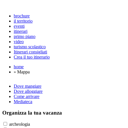
brochure
il territorio
eventi
itinerari
primo piano
video
turismo scolastico
Itinerari consigliati
Crea il tuo itinerario
home
» Mappa
Dove mangiare
Dove alloggiare
Come arrivare
Mediateca
Organizza
la tua vacanza
archeologia