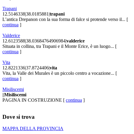
Trapani
12.5146338|38.0185881|
trapani
L’antica Drepanon con la sua forma di falce si protende verso il... [
continua
]
Valderice
12.6123588|38.03684764906984|
valderice
Situata in collina, tra Trapani e il Monte Erice, è un luogo... [
continua
]
Vita
12.8221336|37.8724406|
vita
Vita, la Valle dei Murales è un piccolo centro a vocazione... [
continua
]
Misiliscemi
||
Misiliscemi
PAGINA IN COSTRUZIONE [
continua
]
Dove si trova
MAPPA DELLA PROVINCIA