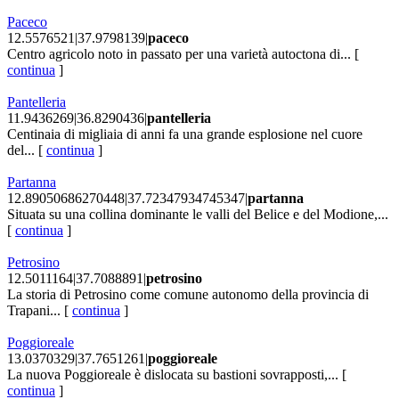
Paceco
12.5576521|37.9798139|
paceco
Centro agricolo noto in passato per una varietà autoctona di... [
continua
]
Pantelleria
11.9436269|36.8290436|
pantelleria
Centinaia di migliaia di anni fa una grande esplosione nel cuore
del... [
continua
]
Partanna
12.89050686270448|37.72347934745347|
partanna
Situata su una collina dominante le valli del Belice e del Modione,...
[
continua
]
Petrosino
12.5011164|37.7088891|
petrosino
La storia di Petrosino come comune autonomo della provincia di
Trapani... [
continua
]
Poggioreale
13.0370329|37.7651261|
poggioreale
La nuova Poggioreale è dislocata su bastioni sovrapposti,... [
continua
]