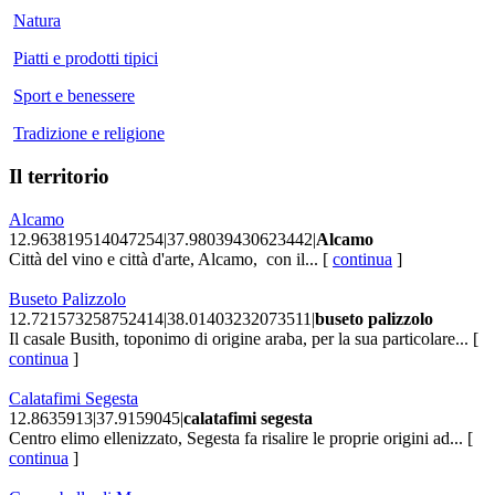
Natura
Piatti e prodotti tipici
Sport e benessere
Tradizione e religione
Il territorio
Alcamo
12.963819514047254|37.98039430623442|
Alcamo
Città del vino e città d'arte, Alcamo, con il... [
continua
]
Buseto Palizzolo
12.721573258752414|38.01403232073511|
buseto palizzolo
Il casale Busith, toponimo di origine araba, per la sua particolare... [
continua
]
Calatafimi Segesta
12.8635913|37.9159045|
calatafimi segesta
Centro elimo ellenizzato, Segesta fa risalire le proprie origini ad... [
continua
]