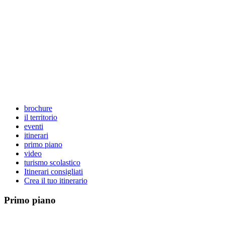
brochure
il territorio
eventi
itinerari
primo piano
video
turismo scolastico
Itinerari consigliati
Crea il tuo itinerario
Primo
piano