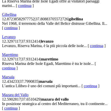
La Riserva Marina delle Isole Egadi offre ai visitatori paesaggi
marini... [
continua
]
Gibellina
12.87238582977752|37.80883705572726|
gibellina
Nel 1968, il terremoto della Valle del Belice distrusse Gibellina. Il...
[
continua
]
Levanzo
12.3297117|37.9312414|
levanzo
Levanzo, Riserva Marina, è la più piccola delle isole... [
continua
]
Marettimo
12.3297117|37.9312414|
marettimo
Riserva Marina delle Isole Egadi, Marettimo è tra le isole... [
continua
]
Marsala
12.434233|37.7990835|
marsala
L’antica Lilibeo è uno dei comuni più importanti... [
continua
]
Mazara del Vallo
12.5902817|37.6510429|
mazara del vallo
In posizione strategica al centro del Mediterraneo, tra il continente...
[
continua
]