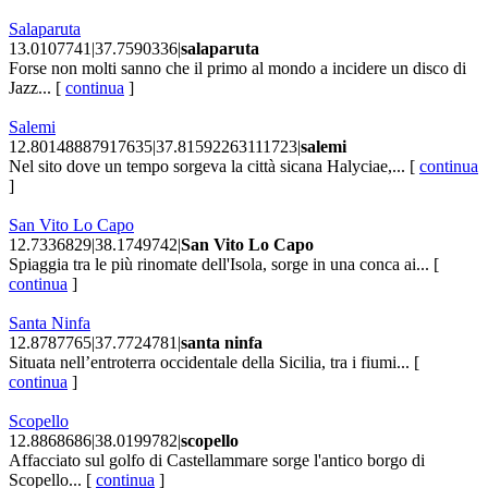
Salaparuta
13.0107741|37.7590336|
salaparuta
Forse non molti sanno che il primo al mondo a incidere un disco di
Jazz... [
continua
]
Salemi
12.80148887917635|37.81592263111723|
salemi
Nel sito dove un tempo sorgeva la città sicana Halyciae,... [
continua
]
San Vito Lo Capo
12.7336829|38.1749742|
San Vito Lo Capo
Spiaggia tra le più rinomate dell'Isola, sorge in una conca ai... [
continua
]
Santa Ninfa
12.8787765|37.7724781|
santa ninfa
Situata nell’entroterra occidentale della Sicilia, tra i fiumi... [
continua
]
Scopello
12.8868686|38.0199782|
scopello
Affacciato sul golfo di Castellammare sorge l'antico borgo di
Scopello... [
continua
]