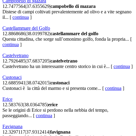
Campobello di Mazara
12.7477564|37.6355629|
campobello di mazara
Distese di campi coltivati prevalentemente ad olivo e a vite segnano
il... [
continua
]
Castellammare del Golfo
12.8868686|38.0199782|
castellammare del golfo
Questa cittadina, che sorge sull’omonimo golfo, fonda la propria... [
continua
]
Castelvetrano
12.7926485|37.6837205|
castelvetrano
Castelvetrano ha un interessante centro storico in cui è... [
continua
]
Custonaci
12.6885941|38.0742015|
custonaci
Custonaci è la città del marmo e si presenta come... [
continua
]
Erice
12.583763|38.0364785|
erice
Se le origini di Erice si perdono nella nebbia del tempo,
passeggiando... [
continua
]
Favignana
12.3297117|37.9312414|
favignana