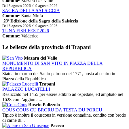
Comune
: Mazara Del Vallo
Dal 8 agosto 2026 al 9 agosto 2026
SAGRA DELLA SALSICCIA
Comune
: Santa Ninfa
𝟐9ª 𝐄𝐝𝐢𝐳𝐢𝐨𝐧𝐞 𝐝𝐞𝐥𝐥𝐚 𝐒𝐚𝐠𝐫𝐚 𝐝𝐞𝐥𝐥𝐚 𝐒𝐚𝐥𝐬𝐢𝐜𝐜𝐢𝐚
Dal 6 agosto 2026 al 9 agosto 2026
TUNA FISH FEST 2026
Comune
: Valderice
Le bellezze
della provincia di Trapani
Mazara del Vallo
MONUMENTO DI SAN VITO IN PIAZZA DELLA
REPUBBLICA
Statua in marmo del Santo patrono del 1771, posta al centro in
Piazza della Repubblica.
Trapani
PALAZZO LUCATELLI
Realizzato nel 1455 per essere adibito ad ospedale, ed ampliato nel
1628 con l’aggiunta...
Buseto Palizzolo
COUS COUS CU BRORU DA TESTA DU PORCU
Tipico è inoltre il couscous in versione contadina, condito con brodo
di carne di...
Paceco