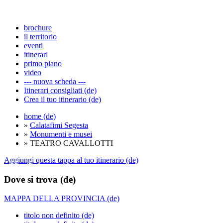
brochure
il territorio
eventi
itinerari
primo piano
video
--- nuova scheda ---
Itinerari consigliati (de)
Crea il tuo itinerario (de)
home (de)
»
Calatafimi Segesta
»
Monumenti e musei
» TEATRO CAVALLOTTI
Aggiungi questa tappa al tuo itinerario (de)
Dove si trova (de)
MAPPA DELLA PROVINCIA (de)
titolo non definito (de)