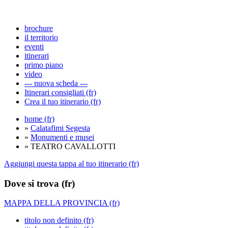
brochure
il territorio
eventi
itinerari
primo piano
video
--- nuova scheda ---
Itinerari consigliati (fr)
Crea il tuo itinerario (fr)
home (fr)
»
Calatafimi Segesta
»
Monumenti e musei
» TEATRO CAVALLOTTI
Aggiungi questa tappa al tuo itinerario (fr)
Dove si trova (fr)
MAPPA DELLA PROVINCIA (fr)
titolo non definito (fr)