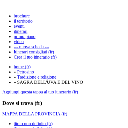
brochure
il territorio
eventi
itinerari
primo piano
video
--- nuova scheda ---
Itinerari consigliati (fr)
Crea il tuo itinerario (fr)
home (fr)
»
Petrosino
»
Tradizione e religione
» SAGRA DELL'UVA E DEL VINO
Aggiungi questa tappa al tuo itinerario (fr)
Dove si trova (fr)
MAPPA DELLA PROVINCIA (fr)
titolo non definito (fr)