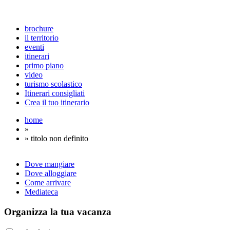
brochure
il territorio
eventi
itinerari
primo piano
video
turismo scolastico
Itinerari consigliati
Crea il tuo itinerario
home
»
» titolo non definito
Dove mangiare
Dove alloggiare
Come arrivare
Mediateca
Organizza
la tua vacanza