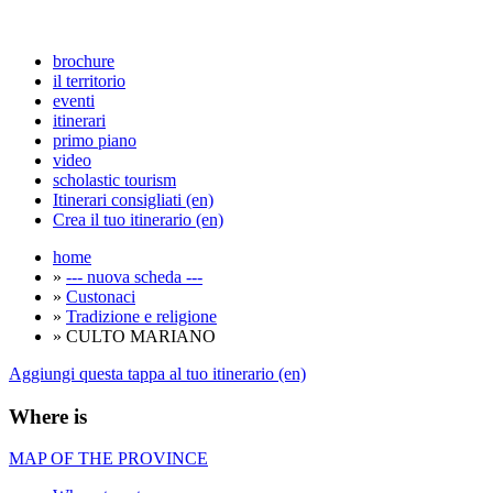
brochure
il territorio
eventi
itinerari
primo piano
video
scholastic tourism
Itinerari consigliati (en)
Crea il tuo itinerario (en)
home
»
--- nuova scheda ---
»
Custonaci
»
Tradizione e religione
» CULTO MARIANO
Aggiungi questa tappa al tuo itinerario (en)
Where is
MAP OF THE PROVINCE