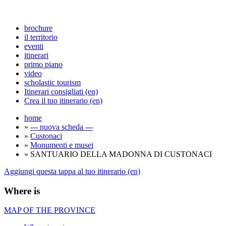
brochure
il territorio
eventi
itinerari
primo piano
video
scholastic tourism
Itinerari consigliati (en)
Crea il tuo itinerario (en)
home
»
--- nuova scheda ---
»
Custonaci
»
Monumenti e musei
» SANTUARIO DELLA MADONNA DI CUSTONACI
Aggiungi questa tappa al tuo itinerario (en)
Where is
MAP OF THE PROVINCE