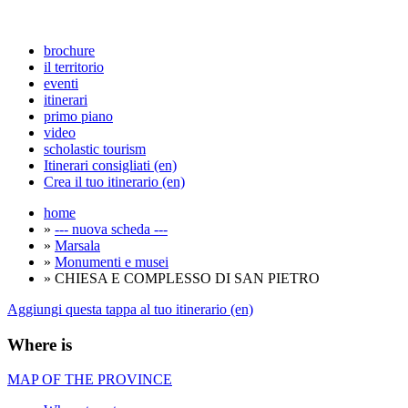
brochure
il territorio
eventi
itinerari
primo piano
video
scholastic tourism
Itinerari consigliati (en)
Crea il tuo itinerario (en)
home
»
--- nuova scheda ---
»
Marsala
»
Monumenti e musei
» CHIESA E COMPLESSO DI SAN PIETRO
Aggiungi questa tappa al tuo itinerario (en)
Where is
MAP OF THE PROVINCE