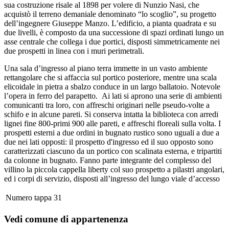
sua costruzione risale al 1898 per volere di Nunzio Nasi, che
acquistò il terreno demaniale denominato “lo scoglio”, su progetto
dell’ingegnere Giuseppe Manzo. L’edificio, a pianta quadrata e su
due livelli, è composto da una successione di spazi ordinati lungo un
asse centrale che collega i due portici, disposti simmetricamente nei
due prospetti in linea con i muri perimetrali.
Una sala d’ingresso al piano terra immette in un vasto ambiente
rettangolare che si affaccia sul portico posteriore, mentre una scala
elicoidale in pietra a sbalzo conduce in un largo ballatoio. Notevole
l’opera in ferro del parapetto. Ai lati si aprono una serie di ambienti
comunicanti tra loro, con affreschi originari nelle pseudo-volte a
schifo e in alcune pareti. Si conserva intatta la biblioteca con arredi
lignei fine 800-primi 900 alle pareti, e affreschi floreali sulla volta. I
prospetti esterni a due ordini in bugnato rustico sono uguali a due a
due nei lati opposti: il prospetto d'ingresso ed il suo opposto sono
caratterizzati ciascuno da un portico con scalinata esterna, e tripartiti
da colonne in bugnato. Fanno parte integrante del complesso del
villino la piccola cappella liberty col suo prospetto a pilastri angolari,
ed i corpi di servizio, disposti all’ingresso del lungo viale d’accesso
Numero tappa
31
Vedi comune di appartenenza