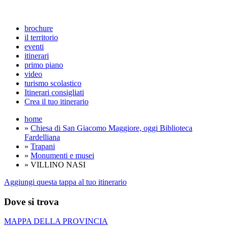
brochure
il territorio
eventi
itinerari
primo piano
video
turismo scolastico
Itinerari consigliati
Crea il tuo itinerario
home
»
Chiesa di San Giacomo Maggiore, oggi Biblioteca
Fardelliana
»
Trapani
»
Monumenti e musei
» VILLINO NASI
Aggiungi questa tappa al tuo itinerario
Dove si trova
MAPPA DELLA PROVINCIA