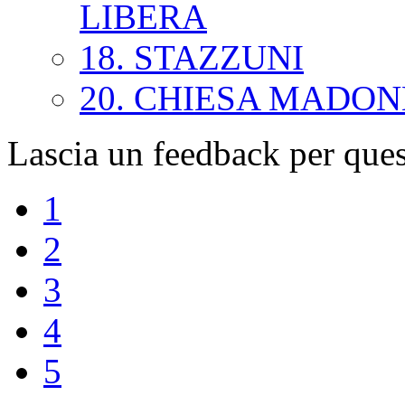
LIBERA
18. STAZZUNI
20. CHIESA MADON
Lascia un feedback per que
1
2
3
4
5