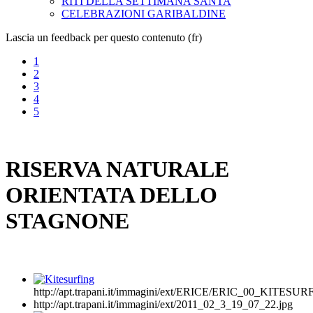
RITI DELLA SETTIMANA SANTA
CELEBRAZIONI GARIBALDINE
Lascia un feedback per questo contenuto (fr)
1
2
3
4
5
RISERVA NATURALE
ORIENTATA DELLO
STAGNONE
http://apt.trapani.it/immagini/ext/ERICE/ERIC_00_KITESUR
http://apt.trapani.it/immagini/ext/2011_02_3_19_07_22.jpg