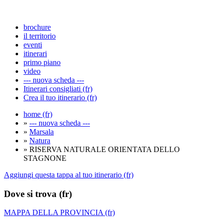
brochure
il territorio
eventi
itinerari
primo piano
video
--- nuova scheda ---
Itinerari consigliati (fr)
Crea il tuo itinerario (fr)
home (fr)
»
--- nuova scheda ---
»
Marsala
»
Natura
» RISERVA NATURALE ORIENTATA DELLO
STAGNONE
Aggiungi questa tappa al tuo itinerario (fr)
Dove si trova (fr)
MAPPA DELLA PROVINCIA (fr)