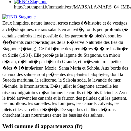
http://apt.trapani.it/immagini/ext/MARSALA/MARS_04_I
Eaux limpides, nature intacte, terres riches d�histoire et de vestiges
arch�ologiques, marais salants en activit�, fonds peu profonds (�
certains endroits il est possible de les parcourir � pieds), sont les
�l�ments caract�ristiques de la R�serve Naturelle des Iles du
Stagnone (�tang). Ce fut l�une des premi�res � �tre institu�e
en Sicile (1984). Elle prot�ge la lagune du Stagnone, un miroir
d�eau, d�limit� par l�Isola Grande, et pr�sente trois petites
�les � l�int�rieur, Mozia, Santa Maria et Schola. Aux bords des
canaux des salines sont pr�sentes des plantes halophytes, dont la
Suaeda maritima, la salicorne, la Salsola soda, la lavande de mer,
l�inule, le limoniastrum. D�s juillet le Stagnone accueille les
oiseaux migratoires d�automne: le courlis et l�ibis falcinelle. Avec
le froid arrivent les canards et le faucon des paludes qui les guettent,
les morillons, les sarcelles, les foulques, les canards colverts, les
pilets et les sarcelles d��t�. De superbes et altiers h�rons
cherchent leurs nourritures entre les bassins des salines.
Vedi comune di appartenenza (fr)