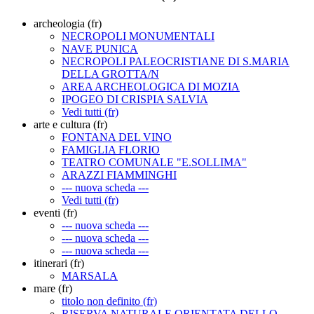
archeologia (fr)
NECROPOLI MONUMENTALI
NAVE PUNICA
NECROPOLI PALEOCRISTIANE DI S.MARIA
DELLA GROTTA/N
AREA ARCHEOLOGICA DI MOZIA
IPOGEO DI CRISPIA SALVIA
Vedi tutti (fr)
arte e cultura (fr)
FONTANA DEL VINO
FAMIGLIA FLORIO
TEATRO COMUNALE "E.SOLLIMA"
ARAZZI FIAMMINGHI
--- nuova scheda ---
Vedi tutti (fr)
eventi (fr)
--- nuova scheda ---
--- nuova scheda ---
--- nuova scheda ---
itinerari (fr)
MARSALA
mare (fr)
titolo non definito (fr)
RISERVA NATURALE ORIENTATA DELLO