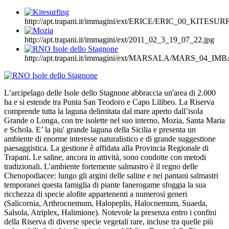
http://apt.trapani.it/immagini/ext/ERICE/ERIC_00_KITESUR
http://apt.trapani.it/immagini/ext/2011_02_3_19_07_22.jpg
http://apt.trapani.it/immagini/ext/MARSALA/MARS_04_I
L’arcipelago delle Isole dello Stagnone abbraccia un'area di 2.000
ha e si estende tra Punta San Teodoro e Capo Lilibeo. La Riserva
comprende tutta la laguna delimitata dal mare aperto dall’isola
Grande o Longa, con tre isolette nel suo interno, Mozia, Santa Maria
e Schola. E’ la piu' grande laguna della Sicilia e presenta un
ambiente di enorme interesse naturalistico e di grande suggestione
paesaggistica. La gestione è affidata alla Provincia Regionale di
Trapani. Le saline, ancora in attività, sono condotte con metodi
tradizionali. L'ambiente fortemente salmastro è il regno delle
Chenopodiacee: lungo gli argini delle saline e nei pantani salmastri
temporanei questa famiglia di piante fanerogame sfoggia la sua
ricchezza di specie alofite appartenenti a numerosi generi
(Salicornia, Arthrocnemum, Halopeplis, Halocnemum, Suaeda,
Salsola, Atriplex, Halimione). Notevole la presenza entro i confini
della Riserva di diverse specie vegetali rare, incluse tra quelle più