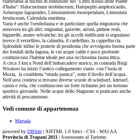
vulnerabili al rischio di estinzione nel "Libro Rosso delle Piante
d'Italia": Halocnemum strobilaceum, Halopeplis amplexicaulis,
Aeluropus lagopoides, Limoniastrum monopetalum, Limonium
ferulaceum, Calendula maritima .
Varia è anche l'ornitofauna e in particolare quella migratoria che
annovera tra gli altri: mignattai, garzette, aironi, pittime reali,
bigiarelle, anatre selvatiche; tra gli uccelli nidificanti si segnalano
invece il verzellino, la calandra, il cardellino, la cappellaccia.
Splendide infine le praterie di posidonia che avvolgono buona parte
dei fondali della laguna, le cui acque calde e poco profonde
costituiscono l'habitat ideale per una ricchissima fauna ittica.
A circa 3 km a Nord dell’imbarcadero storico, in contrada Birgi
Nivaloro ha inizio l’antico collegamento viario con l’isola di
Mozia, la cosiddetta “strada punica”, sotto il livello dell’acqua.
Nell’area costiera si trovano diverse scuole di windsurf, kitesurf,
canoa e vela, che costituiscono un forte richiamo per un turismo
sportivo giovanile. Nelle acque dello Stagnone si praticano anche
attività di pescaturismo.
Vedi comune di appartenenza
Marsala
powered by
DBSite
| XHTML 1.0 Strict - CSS - WAI AA
Provincia di Trapani 2011
| Assessorato al Turismo