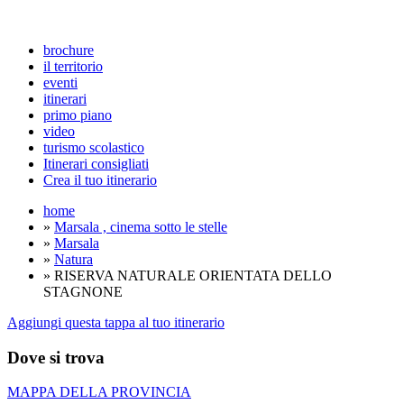
brochure
il territorio
eventi
itinerari
primo piano
video
turismo scolastico
Itinerari consigliati
Crea il tuo itinerario
home
»
Marsala , cinema sotto le stelle
»
Marsala
»
Natura
» RISERVA NATURALE ORIENTATA DELLO
STAGNONE
Aggiungi questa tappa al tuo itinerario
Dove si trova
MAPPA DELLA PROVINCIA